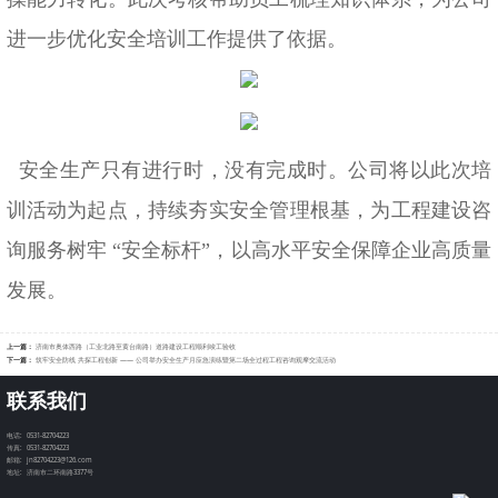
进一步优化安全培训工作提供了依据。
安全生产只有进行时，没有完成时。公司将以此次培
训活动为起点，持续夯实安全管理根基，为工程建设咨
询服务树牢 “安全标杆”，以高水平安全保障企业高质量
发展。
上一篇：
济南市奥体西路（工业北路至黄台南路）道路建设工程顺利竣工验收
下一篇：
筑牢安全防线 共探工程创新 —— 公司举办安全生产月应急演练暨第二场全过程工程咨询观摩交流活动
联系我们
电话: 0531-82704223
传真: 0531-82704223
邮箱: jn82704223@126.com
地址: 济南市二环南路3377号