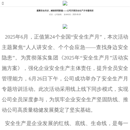
凝聚安全共识，赋能管理新篇——公司开展安全生产月专题培训
栏目：公司新闻
发布时间：2025-06-26
2025年6月，正值第24个全国“安全生产月”，本次活动
主题聚焦“人人讲安全、个个会应急——查找身边安全
隐患”。为贯彻落实集团《2025年“安全生产月”活动实
施方案》，强化企业安全生产主体责任，提升全员安全
管理能力，6月26日下午，公司成功举办了安全生产月
专题培训活动。此次活动采用线上线下同步模式，实现
公司全员深度参与，为筑牢企业安全生产坚固防线、推
动公司高质量稳健发展奠定了坚实基础。
安全生产是企业发展的红线、底线、生命线，是每一