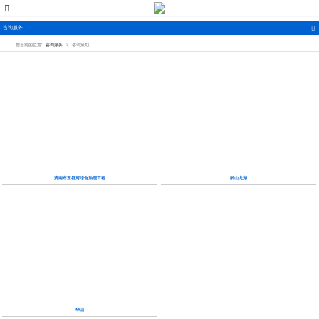
咨询服务
您当前的位置:
咨询服务
>
咨询策划
济南市玉符河综合治理工程
鹊山龙湖
华山