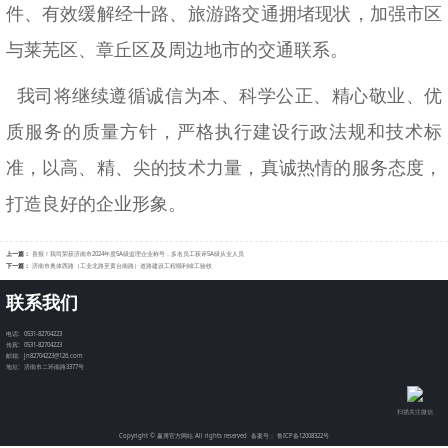
件、有效缓解经十路、旅游路交通拥堵现状，加强市区
与莱芜区、章丘区及周边地市的交通联系。
我司将继续遵循诚信为本、科学公正、精心敬业、优
质服务的质量方针，严格执行建设行政法规和技术标
准，以高、精、尖的技术力量，真诚热情的服务态度，
打造良好的企业形象。
上一篇：
喜报！我司荣获济南市2024年度5A级监理企业称号，多名员工获评5A级从业人员
下一篇：
济南市奥体西路（工业北路至黄台南路）道路建设工程顺利竣工验收
联系我们
电话: 0531-82704223
传真: 0531-82704223
邮箱: jn82704223@126.com
地址: 济南市二环南路3377号
扫描关注微信
Copyright © 赢博官方网站 All rights reserved
备案号： 鲁ICP备12008322号