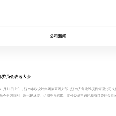
公司新闻
部委员会改选大会
9年1月14日上午，济南市政设计集团第五团支部（济南齐鲁建设项目管理公司
员会书记薛刚、副书记林霞、组织委员宿鹏、宣传委员王娴静和项目管理公司