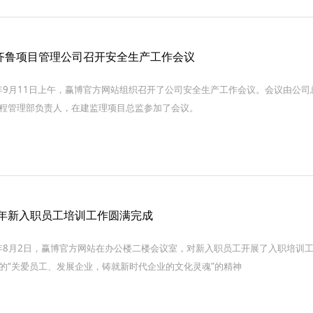
齐鲁项目管理公司召开安全生产工作会议
8年9月11日上午，赢博官方网站组织召开了公司安全生产工作会议。会议由公
程管理部负责人，在建监理项目总监参加了会议。
18年新入职员工培训工作圆满完成
8年8月2日，赢博官方网站在办公楼二楼会议室，对新入职员工开展了入职培
的“关爱员工、发展企业，铸就新时代企业的文化灵魂”的精神