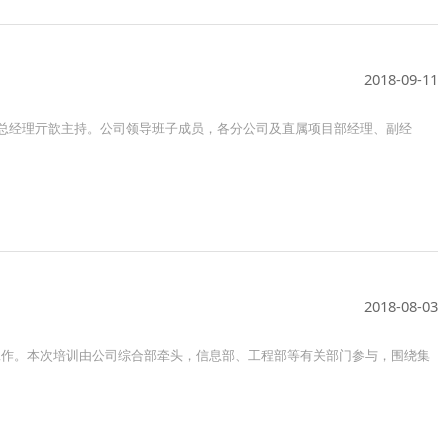
2018-09-11
司总经理亓歆主持。公司领导班子成员，各分公司及直属项目部经理、副经
2018-08-03
训工作。本次培训由公司综合部牵头，信息部、工程部等有关部门参与，围绕集