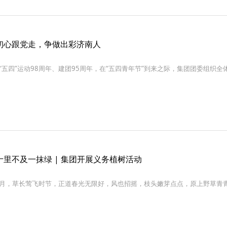
初心跟党走，争做出彩济南人
“五四”运动98周年、建团95周年，在“五四青年节”到来之际，集团团委组织
十里不及一抹绿 | 集团开展义务植树活动
月，草长莺飞时节，正道春光无限好，风也招摇，枝头嫩芽点点，原上野草青青。