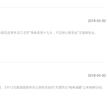
2018-03-30
全体团员及青年员工召开“青春喜迎十九大，不忘初心跟党走”主题报告会。
2018-03-30
3月12日集团团委和办公室联合组织“关爱民生?植树减霾”义务植树活动。