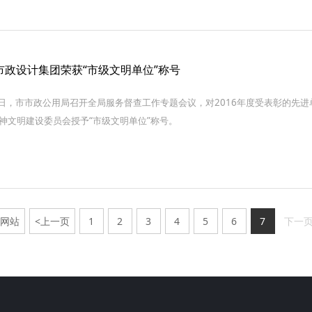
市政设计集团荣获“市级文明单位”称号
1日，市市政公用局召开全局服务督查工作专题会议，对2016年度受表彰的先
神文明建设委员会授予“市级文明单位”称号。
网站
<上一页
1
2
3
4
5
6
7
下一页