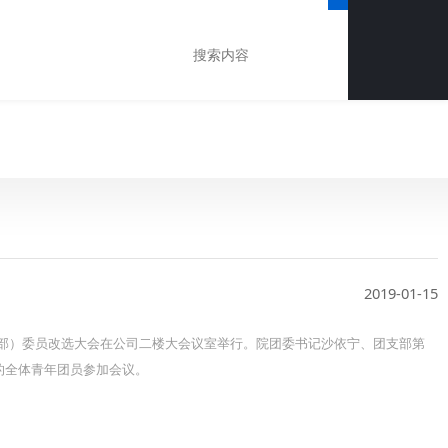
2019-01-15
支部）委员改选大会在公司二楼大会议室举行。院团委书记沙依宁、团支部第
的全体青年团员参加会议。