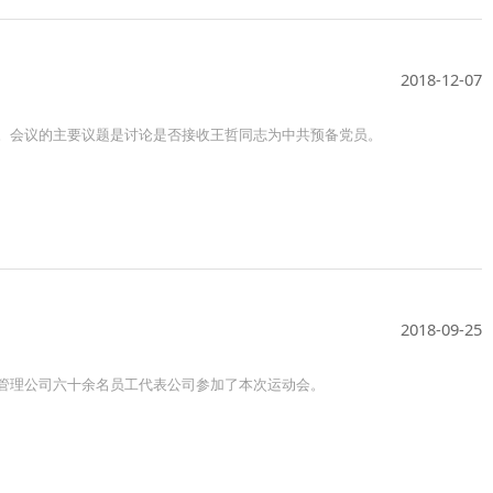
2018-12-07
会。会议的主要议题是讨论是否接收王哲同志为中共预备党员。
2018-09-25
目管理公司六十余名员工代表公司参加了本次运动会。